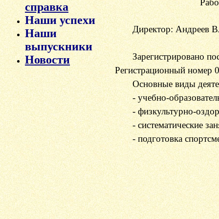
Рабо
справка
Наши успехи
Директор
:
Андреев В
Наши
выпускники
Зарегистрировано по
Новости
Регистрационный номер 0
Основные виды деяте
- учебно-образовател
- физкультурно-оздор
- систематические за
- подготовка спортсм