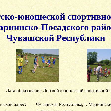
тско
-
юношеской спортивн
риинско-Посадского рай
Чувашской Республики
Дата образования
Детской юношеской спортивной
еский адрес:
Чувашская Республика, г. Мариински