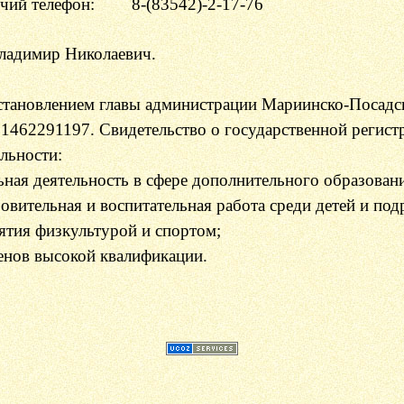
чий телефон
:
8-(83542)-2-17-76
ладимир Николаевич.
становлением главы администрации Мариинско-Посадско
1462291197. Свидетельство о государственной регис
льности:
ьная деятельность в сфере дополнительного образован
овительная и воспитательная работа среди детей и под
нятия физкультурой и спортом;
енов высокой квалификации.